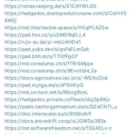
https://notes.rabjerg.de/s/S1CAYWtJGl
https://hedgedoc.stanleysolutionsnw.com/s/CsVtV5
8WEj
https://md.interhacker.space/s/YGqPCAZSw
https://pad.hxx.cz/s/uDMDRqDJ_4
https://n.jo-so.de/s/-mbUAHDd1
https://pad.yuka.dev/s/qnFsELmSzk
https://pad.bhh.sh/s/T7I3fFgO7
https://md.coredump.ch/s/fTRrSMjqw
https://md.coredump.ch/s/9EvotQnL2a
https://docs.sgoncalves.tec.br/s/-WGXoZksl
https://pad.mytga.de/s/sP5tIKiyG
https://md.cortext.net/s/R6srgRceL
https://hedgedoc.private.coffee/s/dqj3p8Xjx
https://pads.cantorgymnasium.de/s/Q2dCNTI_u
https://doc.interscalar.eu/s/90QloIkfl
https://docs.snowdrift.coop/s/JGWDp3B3s
https://md.softwarefreedom.net/s/f3Q4OLv-c