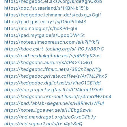
https://hedgedoc.et.aksw.org/s/deXghOx6b
https://doc.fsr.saarland/s/1KBN-b151b
https://hedgedoc.ichmann.de/s/edxg_xOgif
https://pad.gusted.xyz/s/G5oPifbMS
https://md.nolog.cz/s/hcXPd-gl9
https://pad.mytga.de/s/UpoqDW45t
https://notes.simeonreusch.com/s/
k7iIYkFi
https://hdoc.csirt-tooling.org/s/-ROJVB67rC
https://pad.medialepfade.net/s/qRR2yK2ns
https://hedgedoc.auro.re/s/dP42riCBGt
https://hedgedoc.ffmuc.net/s/3BCnZepNYg
https://hedgedoc.private.coffee/s/ArTMLPhx5
https://hedgedoc.digilol.net/s/VhaC1CE1dd
https://doc.projectsegfau.lt/s/fOAkdmU7m9
https://hedgedoc.nrp-nautilus.io/s/4rmrdWzbp4
https://pad.fablab-siegen.de/s/H8RhwUWFuI
https://notes.llgoewer.de/s/HiEbg9zwk
https://md.mandragot.org/s/eGrxcGFbJy
https://md.sigma2.no/s/fxu4yk8eQ