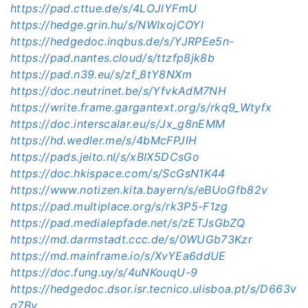
https://pad.cttue.de/s/4LOJlYFmU
https://hedge.grin.hu/s/NWIxojCOYI
https://hedgedoc.inqbus.de/s/YJRPEe5n-
https://pad.nantes.cloud/s/ttzfp8jk8b
https://pad.n39.eu/s/zf_8tY8NXm
https://doc.neutrinet.be/s/YfvkAdM7NH
https://write.frame.gargantext.org/s/rkq9_Wtyfx
https://doc.interscalar.eu/s/Jx_g8nEMM
https://hd.wedler.me/s/4bMcFPJlH
https://pads.jeito.nl/s/xBIX5DCsGo
https://doc.hkispace.com/s/ScGsN1K44
https://www.notizen.kita.bayern/s/eBUoGfb82v
https://pad.multiplace.org/s/rk3P5-F1zg
https://pad.medialepfade.net/s/zETJsGbZQ
https://md.darmstadt.ccc.de/s/0WUGb73Kzr
https://md.mainframe.io/s/XvYEa6ddUE
https://doc.fung.uy/s/4uNKouqU-9
https://hedgedoc.dsor.isr.tecnico.ulisboa.pt/s/D663v
g7By