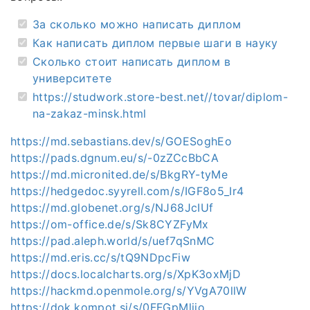
За сколько можно написать диплом
Как написать диплом первые шаги в науку
Сколько стоит написать диплом в
университете
https://studwork.store-best.net//tovar/diplom-
na-zakaz-minsk.html
https://md.sebastians.dev/s/GOESoghEo
https://pads.dgnum.eu/s/-0zZCcBbCA
https://md.micronited.de/s/BkgRY-tyMe
https://hedgedoc.syyrell.com/s/IGF8o5_Ir4
https://md.globenet.org/s/NJ68JcIUf
https://om-office.de/s/Sk8CYZFyMx
https://pad.aleph.world/s/uef7qSnMC
https://md.eris.cc/s/tQ9NDpcFiw
https://docs.localcharts.org/s/XpK3oxMjD
https://hackmd.openmole.org/s/YVgA70llW
https://dok.kompot.si/s/0FFGpMliio