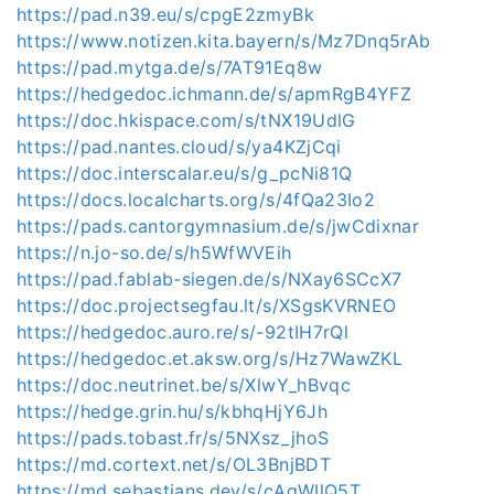
https://pad.n39.eu/s/cpgE2zmyBk
https://www.notizen.kita.bayern/s/Mz7Dnq5rAb
https://pad.mytga.de/s/7AT91Eq8w
https://hedgedoc.ichmann.de/s/apmRgB4YFZ
https://doc.hkispace.com/s/tNX19UdlG
https://pad.nantes.cloud/s/ya4KZjCqi
https://doc.interscalar.eu/s/g_pcNi81Q
https://docs.localcharts.org/s/4fQa23Io2
https://pads.cantorgymnasium.de/s/jwCdixnar
https://n.jo-so.de/s/h5WfWVEih
https://pad.fablab-siegen.de/s/NXay6SCcX7
https://doc.projectsegfau.lt/s/XSgsKVRNEO
https://hedgedoc.auro.re/s/-92tIH7rQl
https://hedgedoc.et.aksw.org/s/Hz7WawZKL
https://doc.neutrinet.be/s/XlwY_hBvqc
https://hedge.grin.hu/s/kbhqHjY6Jh
https://pads.tobast.fr/s/5NXsz_jhoS
https://md.cortext.net/s/OL3BnjBDT
https://md.sebastians.dev/s/cAqWIlQ5T