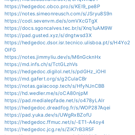
https://hedgedoc.obco.pro/s/KEl9_pe8P
https://notes.simeonreusch.com/s/JSryu8S9n
https://codi.sevenvm.de/s/omVXcGTgX
https://docs.sgoncalves.tec.br/s/Xnq1uAM9W
https://pad.gusted.xyz/s/dngtwsd3X
https://hedgedoc.dsor.isr.tecnico.ulisboa.pt/s/H4Yo2
OIFG
https://notes.jimmyliu.dev/s/M6nGcknHx
https://md.infs.ch/s/TctGLzhVs
https://hedgedoc.digilol.net/s/pdGHz_iOHl
https://md.gafert.org/s/g2CulaCBr
https://notas.gaiacoop.tech/s/HfyNJnCBB
https://hd.wedler.me/s/oCA80njpM
https://pad.medialepfade.net/s/o478yLAIr
https://hedgedoc.dreadfog.fr/s/WOP287Aqei
https://pad.yuka.dev/s/UWgRxBZofU
https://hedgedoc.ffmuc.net/s/-ET1-A4oy4
https://hedgedoc.jcg.re/s/ZiK7rB3R5F