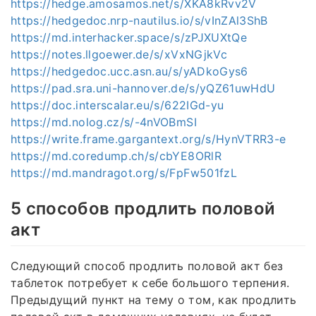
https://hedge.amosamos.net/s/XKA8kRvv2V
https://hedgedoc.nrp-nautilus.io/s/vInZAl3ShB
https://md.interhacker.space/s/zPJXUXtQe
https://notes.llgoewer.de/s/xVxNGjkVc
https://hedgedoc.ucc.asn.au/s/yADkoGys6
https://pad.sra.uni-hannover.de/s/yQZ61uwHdU
https://doc.interscalar.eu/s/622IGd-yu
https://md.nolog.cz/s/-4nVOBmSI
https://write.frame.gargantext.org/s/HynVTRR3-e
https://md.coredump.ch/s/cbYE8ORlR
https://md.mandragot.org/s/FpFw501fzL
5 способов продлить половой
акт
Следующий способ продлить половой акт без
таблеток потребует к себе большого терпения.
Предыдущий пункт на тему о том, как продлить