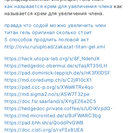
как называется крем для увеличения члена
как
называется крем для увеличения члена.
правда что содой можно увеличить член
титан гель оригинал сколько стоит
5 способов продлить половой акт
http://oviu.ru/upload/zakazat-titan-gel.xml
https://hack.utopia-lab.org/s/8F_NdehJX
https://hedgedoc.obermui.de/s/faqRT35tLH
https://pad.dominick-leppich.de/s/nK3fXIDSF
https://md.coredump.ch/s/C2jR10cX1
https://pad.ccc-p.org/s/XWaWTRx4qo
https://md.sigma2.no/s/ASW7T32pe
https://doc.fsr.saarland/s/XYgEZ6e2C5
https://hedgedoc.private.coffee/s/UDiXVpdO-
https://md.micronited.de/s/BJFWARC3bg
https://pad.bhh.sh/s/QoddPvGWB
https://doc.cisti.org/s/rxFSx8UEA