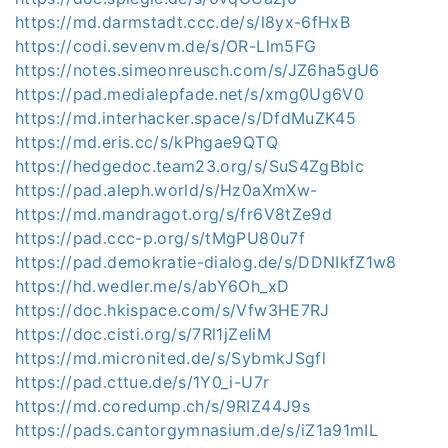
https://md.darmstadt.ccc.de/s/l8yx-6fHxB
https://codi.sevenvm.de/s/OR-Llm5FG
https://notes.simeonreusch.com/s/JZ6ha5gU6
https://pad.medialepfade.net/s/xmg0Ug6V0
https://md.interhacker.space/s/DfdMuZK45
https://md.eris.cc/s/kPhgae9QTQ
https://hedgedoc.team23.org/s/SuS4ZgBblc
https://pad.aleph.world/s/Hz0aXmXw-
https://md.mandragot.org/s/fr6V8tZe9d
https://pad.ccc-p.org/s/tMgPU80u7f
https://pad.demokratie-dialog.de/s/DDNIkfZ1w8
https://hd.wedler.me/s/abY6Oh_xD
https://doc.hkispace.com/s/Vfw3HE7RJ
https://doc.cisti.org/s/7Rl1jZeIiM
https://md.micronited.de/s/SybmkJSgfl
https://pad.cttue.de/s/1Y0_i-U7r
https://md.coredump.ch/s/9RIZ44J9s
https://pads.cantorgymnasium.de/s/iZ1a91mIL