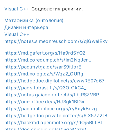
Visual C++
Социология религии.
Метафизика (онтология)
Дизайн интерьера
Visual C++
https://notes.simeonreusch.com/s/qiGweIEkv
https://md.gafert.org/s/Ha9rdSYQZ
https://md.coredump.ch/s/Im2NqJen_
https://pad.mytga.de/s/arS9fJorE
https://md.nolog.cz/s/Wqz2_OURg
https://hedgedoc.digilol.net/s/ewwRE07o67
https://pads.tobast.fr/s/Q3OrCkG4_i
https://notas.gaiacoop.tech/s/LbjRSZVBP
https://om-office.de/s/HJ3gk1BlGx
https://pad.multiplace.org/s/ry6xykBezg
https://hedgedoc.private.coffee/s/6IX57Z2t8
https://hackmd.openmole.org/s/dOj5BLLB1
https://doc.spiegie.de/s/0vqGCazj0