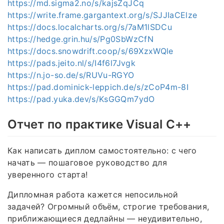
https://md.sigma2.no/s/kajsZqJCq
https://write.frame.gargantext.org/s/SJJIaCElze
https://docs.localcharts.org/s/7aM1lSDCu
https://hedge.grin.hu/s/Pg0SbWzCfN
https://docs.snowdrift.coop/s/69XzxWQle
https://pads.jeito.nl/s/I4f6l7Jvgk
https://n.jo-so.de/s/RUVu-RGYO
https://pad.dominick-leppich.de/s/zCoP4m-8I
https://pad.yuka.dev/s/KsGGQm7ydO
Отчет по практике Visual C++
Как написать диплом самостоятельно: с чего
начать — пошаговое руководство для
уверенного старта!
Дипломная работа кажется непосильной
задачей? Огромный объём, строгие требования,
приближающиеся дедлайны — неудивительно,