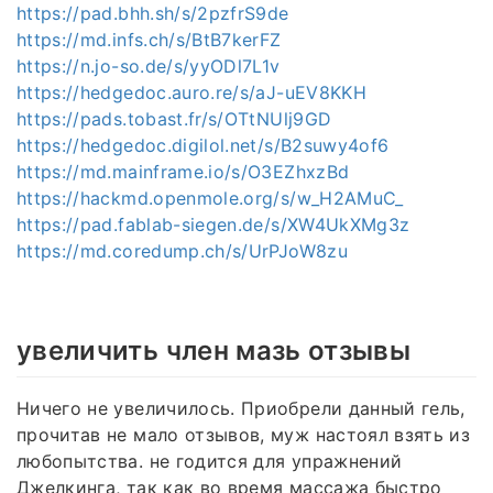
https://pad.bhh.sh/s/2pzfrS9de
https://md.infs.ch/s/BtB7kerFZ
https://n.jo-so.de/s/yyODl7L1v
https://hedgedoc.auro.re/s/aJ-uEV8KKH
https://pads.tobast.fr/s/OTtNUlj9GD
https://hedgedoc.digilol.net/s/B2suwy4of6
https://md.mainframe.io/s/O3EZhxzBd
https://hackmd.openmole.org/s/w_H2AMuC_
https://pad.fablab-siegen.de/s/XW4UkXMg3z
https://md.coredump.ch/s/UrPJoW8zu
увеличить член мазь отзывы
Ничего не увеличилось. Приобрели данный гель,
прочитав не мало отзывов, муж настоял взять из
любопытства. не годится для упражнений
Джелкинга, так как во время массажа быстро