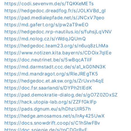
https://codi.sevenvm.de/s/TQKKeMETs
https://hedgedoc.dreadfog.fr/s/JOLKVBd_gI
https://pad.medialepfade.net/s/JNCxV7qeo
https://md.gafert.org/s/pw2aT9wEO
https://hedgedoc.nrp-nautilus.io/s/fuhsjLqVNV
https://md.nolog.cz/s/rWdqJQUmQ
https://hedgedoc.team23.org/s/n6uq8zLhMa
https://www.notizen.kita.bayern/s/CDOix7qlEe
https://doc.neutrinet.be/s/5wBqcATilF
https://md.darmstadt.ccc.de/s/a1_kG0NN3K
https://md.mandragot.org/s/RIeJREgTK5
https://hedgedoc.et.aksw.org/s/ZrUxvh4qE
https://doc.fsr.saarland/s/DYPh2tIEdK
https://pad.demokratie-dialog.de/s/gO7Z0ZOxSZ
https://hack.utopia-lab.org/s/ZZFfGkIFp
https://pads.dgnum.eu/s/hDhzUIR57h
https://hedge.amosamos.net/s/IrAy425UwX
https://docs.snowdrift.coop/s/C1hSIwFBv
https://doc.spiegie.de/s/tpCDQr8vE