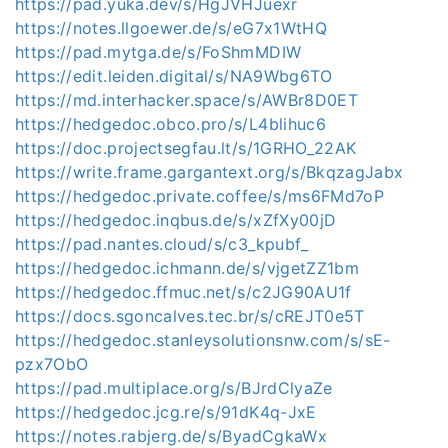
https://pad.yuka.dev/s/HgJVHJuexr
https://notes.llgoewer.de/s/eG7x1WtHQ
https://pad.mytga.de/s/FoShmMDIW
https://edit.leiden.digital/s/NA9Wbg6TO
https://md.interhacker.space/s/AWBr8D0ET
https://hedgedoc.obco.pro/s/L4blihuc6
https://doc.projectsegfau.lt/s/1GRHO_22AK
https://write.frame.gargantext.org/s/BkqzagJabx
https://hedgedoc.private.coffee/s/ms6FMd7oP
https://hedgedoc.inqbus.de/s/xZfXy00jD
https://pad.nantes.cloud/s/c3_kpubf_
https://hedgedoc.ichmann.de/s/vjgetZZ1bm
https://hedgedoc.ffmuc.net/s/c2JG90AU1f
https://docs.sgoncalves.tec.br/s/cREJT0e5T
https://hedgedoc.stanleysolutionsnw.com/s/sE-
pzx7ObO
https://pad.multiplace.org/s/BJrdClyaZe
https://hedgedoc.jcg.re/s/91dK4q-JxE
https://notes.rabjerg.de/s/ByadCgkaWx