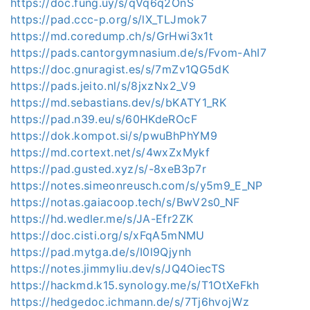
https://doc.fung.uy/s/qVq6q2OnS
https://pad.ccc-p.org/s/lX_TLJmok7
https://md.coredump.ch/s/GrHwi3x1t
https://pads.cantorgymnasium.de/s/Fvom-AhI7
https://doc.gnuragist.es/s/7mZv1QG5dK
https://pads.jeito.nl/s/8jxzNx2_V9
https://md.sebastians.dev/s/bKATY1_RK
https://pad.n39.eu/s/60HKdeROcF
https://dok.kompot.si/s/pwuBhPhYM9
https://md.cortext.net/s/4wxZxMykf
https://pad.gusted.xyz/s/-8xeB3p7r
https://notes.simeonreusch.com/s/y5m9_E_NP
https://notas.gaiacoop.tech/s/BwV2s0_NF
https://hd.wedler.me/s/JA-Efr2ZK
https://doc.cisti.org/s/xFqA5mNMU
https://pad.mytga.de/s/I0l9Qjynh
https://notes.jimmyliu.dev/s/JQ4OiecTS
https://hackmd.k15.synology.me/s/T1OtXeFkh
https://hedgedoc.ichmann.de/s/7Tj6hvojWz