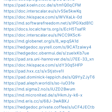
https://pad.koeln.ccc.de/s/tm1Q0qCFM
https://doc.interscalar.eu/s/v5Se5kwKq
https://doc.hkispace.com/s/WVXaLk-0d
https://md.softwarefreedom.net/s/lPGXsdB1C
https://docs.localcharts.org/s/EcH5TsafR
https://doc.interscalar.eu/s/NCC9K5cK-
https://md.globenet.org/s/8_wpqSA1d
https://hedgedoc.syyrell.com/s/9CATzaiwy4
https://hedgedoc.obermui.de/s/zueIxKb7ue
https://pad.sra.uni-hannover.de/s/J7EE-33_xn
https://doc.hkispace.com/s/dY30q5HFP
https://pad.hxx.cz/s/xStjstve1I
https://pad.dominick-leppich.de/s/Q9YyZJyT6
https://pad.aleph.world/s/so-luO3fe
https://md.sigma2.no/s/iUZD2Bwum
https://md.micronited.de/s/HkmJy-k6-x
https://md.eris.cc/s/68J-3wABXJ
https://hedgedoc.private.coffee/s/uCF4JECtb